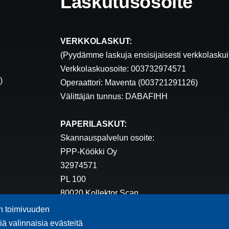
Laskutusosoite
VERKKOLASKUT:
(Pyydämme laskuja ensisijaisesti verkkolasku
Verkkolaskuosoite: 003732974571
)
Operaattori: Maventa (003721291126)
Välittäjän tunnus: DABAFIHH
PAPERILASKUT:
Skannauspalvelun osoite:
PPP-Köökki Oy
32974571
PL 100
80020 Kollektor Scan
un toimivuuden
tumislinkki:
ä valinnaisia evästeitä
Saavutettavuusseloste