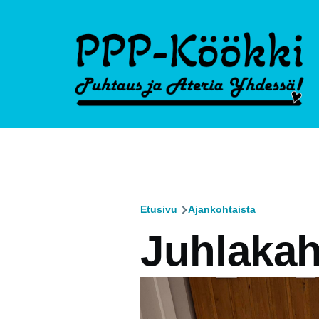
Hyppää pääsisältöön
Etusivu
Ajankohtaista
Murupolku
Juhlakah