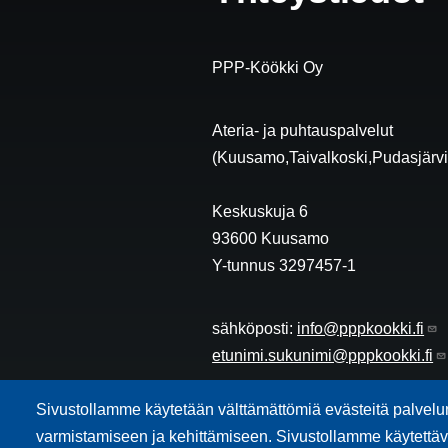
PPP-Köökki Oy
Ateria- ja puhtauspalvelut
(Kuusamo,Taivalkoski,Pudasjärvi
Keskuskuja 6
93600 Kuusamo
Y-tunnus 3297457-1
sähköposti:
info@pppkookki.fi
etunimi.sukunimi@pppkookki.fi
Sivustollamme käytetään välttämättömiä evästeitä palvel
Henkilökunnan sähköpostin kirjau
varmistamiseen ja kehittämiseen. Sivustollamme käytettävi
https://webmail.lapit.fi