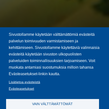
Sivustollamme käytetään välttämättömiä evästeitä
palvelun toimivuuden varmistamiseen ja
kehittämiseen. Sivustollamme käytettäviä valinnaisia
evästeitä käytetään sivuston ulkopuolisten
palveluiden toiminnallisuuksien tarjoamiseen. Voit
muokata antamiasi suostumuksia milloin tahansa
Evästeasetukset-linkin kautta.
Lisätietoa evästeistä
PPP-Köökki
Evästeasetukset
PPP-Köökki tuottaa ateria- ja puhtauspalveluja omistajilleen, jotka
ovat:
VAIN VÄLTTÄMÄTTÖMÄT