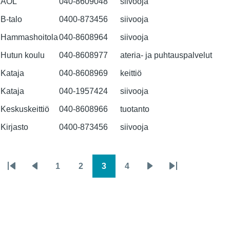
AOL
040-8609048
siivooja
B-talo
0400-873456
siivooja
Hammashoitola
040-8608964
siivooja
Hutun koulu
040-8608977
ateria- ja puhtauspalvelut
Kataja
040-8608969
keittiö
Kataja
040-1957424
siivooja
Keskuskeittiö
040-8608966
tuotanto
Kirjasto
0400-873456
siivooja
1
2
3
4
Sivutus
Ensimmäinen
Edellinen
Page
Page
Page
Page
Seuraava
Viimeinen
sivu
sivu
sivu
sivu