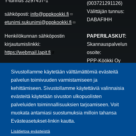
Y-tunnus 3297457-1
(003721291126)
Välittäjän tunnus:
sähköposti:
info@pppkookki.fi
DABAFIHH
etunimi.sukunimi@pppkookki.fi
Henkilökunnan sähköpostin
PAPERILASKUT:
kirjautumislinkki:
Skannauspalvelun
https://webmail.lapit.fi
osoite:
PPP-Köökki Oy
Asiakaspalaute
32974571
Sivustollamme käytetään välttämättömiä evästeitä
PL 100
palvelun toimivuuden varmistamiseen ja
80020 Kollektor Scan
kehittämiseen. Sivustollamme käytettäviä valinnaisia
evästeitä käytetään sivuston ulkopuolisten
Saavutettavuusseloste
palveluiden toiminnallisuuksien tarjoamiseen. Voit
Tietosuoja
muokata antamiasi suostumuksia milloin tahansa
Evästeet
Evästeasetukset-linkin kautta.
Lisätietoa evästeistä