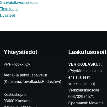
Saavutettavuusseloste
Tietosuoja
Evästeet
Yhteystiedot
Laskutusosoit
PPP-Köökki Oy
VERKKOLASKUT:
(Pyydämme laskuja
Ateria- ja puhtauspalvelut
ensisijaisesti
(Kuusamo,Taivalkoski,Pudasjärvi)
verkkolaskuina)
Verkkolaskuosoite:
Keskuskuja 6
003732974571
93600 Kuusamo
Operaattori: Maventa