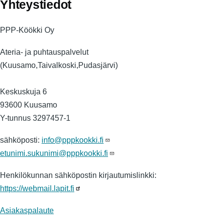
Yhteystiedot
PPP-Köökki Oy
Ateria- ja puhtauspalvelut
(Kuusamo,Taivalkoski,Pudasjärvi)
Keskuskuja 6
93600 Kuusamo
Y-tunnus 3297457-1
sähköposti:
info@pppkookki.fi
etunimi.sukunimi@pppkookki.fi
Henkilökunnan sähköpostin kirjautumislinkki:
https://webmail.lapit.fi
Asiakaspalaute