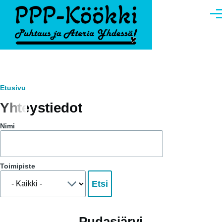
Hyppää pääsisältöön
Vali
Murupolku
Etusivu
Yhteystiedot
Nimi
Toimipiste
Pudasjärvi