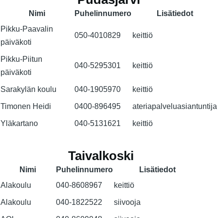
Nimi
Puhelinnumero
Lisätiedot
Pikku-Paavalin
050-4010829
keittiö
päiväkoti
Pikku-Piitun
040-5295301
keittiö
päiväkoti
Sarakylän koulu
040-1905970
keittiö
Timonen Heidi
0400-896495
ateriapalveluasiantuntija
Yläkartano
040-5131621
keittiö
Taivalkoski
Nimi
Puhelinnumero
Lisätiedot
Alakoulu
040-8608967
keittiö
Alakoulu
040-1822522
siivooja